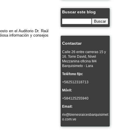
Buscar este blog
sto en el Auditorio Dr. Raúl
liosa información y consejos
Contactar
Calle 26 entre carreras 15 y
16. Torre David, Nivel
Mezzanina oficina M4
Barquisimeto - Lara
Teléfono fijo:
+582512318713
Móvil:
+584125255940
Email:
riv@bienesraicesbarquisimet
o.com.ve